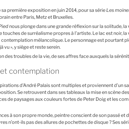
 de sa première exposition en juin 2014, pour sa série
Les moine
ain entre Paris, Metz et Bruxelles.
 Pied
nous plonge dans une grande réflexion sur la solitude, la
 touches de surréalisme propres à l’artiste. Le lac est noir, la 
 la contemplation mélancolique. Le personnage est pourtant 
 vu », y siège et reste serein.
on des troubles de la vie, de ses affres face auxquels la sérénité
 et contemplation
pirations d’André Palais sont multiples et proviennent d’un s
osition. Se retrouvent dans ses tableaux la mise en scène des
ces de paysages aux couleurs fortes de Peter Doig et les co
uences à son propre monde, peintre conscient de son passé et d
res n’ont-ils pas des allures de pochettes de disque ? Ses sér