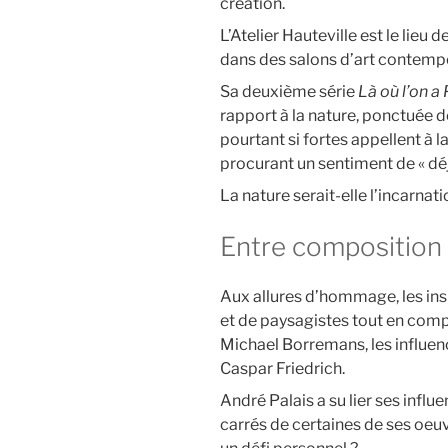
création.
L’Atelier Hauteville est le lieu
dans des salons d’art contempor
Sa deuxième série
Là où l’on a
rapport à la nature, ponctuée de
pourtant si fortes appellent à
procurant un sentiment de « déjà
La nature serait-elle l’incarnati
Entre composition
Aux allures d’hommage, les ins
et de paysagistes tout en comp
Michael Borremans, les influen
Caspar Friedrich.
André Palais a su lier ses infl
carrés de certaines de ses oeuv