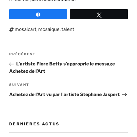
Partagez
Tweetez
Étiquettes
mosaicart
,
mosaique
,
talent
Navigation
Article
PRÉCÉDENT
de
précédent
L’artiste Flore Betty s’approprie le message
l’article
Achetez de l’Art
Article
SUIVANT
suivant
Achetez de l’Art vu par l’artiste Stéphane Jaspert
DERNIÈRES ACTUS