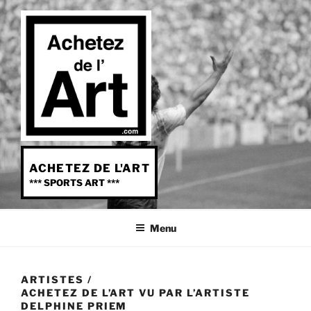
Aller
au
contenu
principal
ACHETEZ DE L'ART
*** SPORTS ART ***
Menu
ARTISTES
/
ACHETEZ DE L’ART VU PAR L’ARTISTE
DELPHINE PRIEM