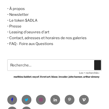
•
À propos
•
Newsletter
•
Le token $ADLA
•
Presse
•
Leasing d'oeuvres d'art
•
Contact, adresses et horaires de nos galeries
•
FAQ - Foire aux Questions
Recherche
Recher
pour
Les + recherchés :
:
mathieu bablet
,
neyef
,
livret art
,
blase
,
invader
,
john hamon
,
arthur simony
Facebook
Twitter
Instagram
LinkedIn
Pinterest
Vimeo