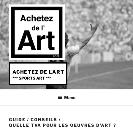
Aller
au
contenu
principal
ACHETEZ DE L'ART
*** SPORTS ART ***
Menu
GUIDE
/
CONSEILS
/
QUELLE TVA POUR LES OEUVRES D’ART ?