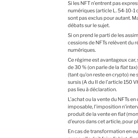
Si les NFT n’entrent pas expres
numériques (article L. 54-10-1 
sont pas exclus pour autant. Ma
débats sur le sujet.
Si on prend le parti de les assi
cessions de NFTs relèvent du r
numériques.
Ce régime est avantageux car, s
de 30 % (on parle de la
flat tax
(tant qu’on reste en crypto) ne 
sursis (A du II de l’article 150
pas lieu à déclaration.
L’achat ou la vente du NFTs en
imposable, l’imposition n’inte
produit de la vente en
fiat
(monn
d’euros dans cet article, pour pl
En cas de transformation en eu