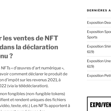
DERNIÈRES 
Exposition Dea
Exposition Spor
 les ventes de NFT
Sports
dans la déclaration
Exposition Shin
619)
enu ?
Exposition Une 
619)
s NFTs « d’œuvres d’art numérique »,
avoir comment déclarer le produit de
Exposition Pe
on d’impôt sur les revenus 2021, à
022 (via la télédéclaration).
 non fongibles (non-fungible tokens)
ifient et rendent uniques des fichiers
déo, texte, etc.) Les NFTs apportent à