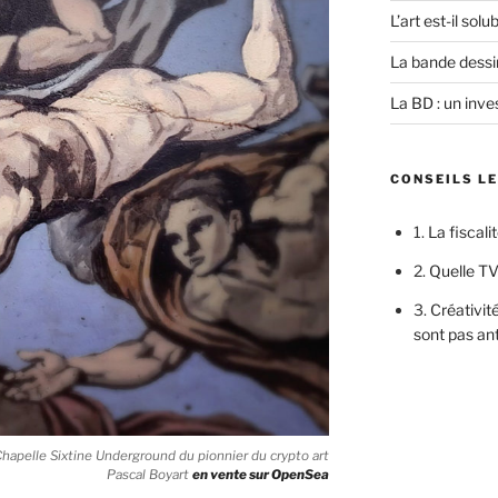
L’art est-il sol
La bande dessi
La BD : un inves
CONSEILS L
1.
La fiscali
2.
Quelle TV
3.
Créativité
sont pas an
apelle Sixtine Underground du pionnier du crypto art
Pascal Boyart
en vente sur OpenSea