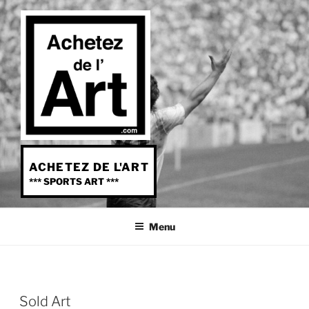
Aller
au
contenu
principal
ACHETEZ DE L'ART
*** SPORTS ART ***
Menu
Sold Art