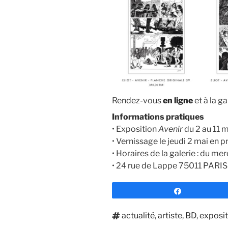
Rendez-vous
en ligne
et à la ga
Informations pratiques
• Exposition
Avenir
du 2 au 11 
• Vernissage le jeudi 2 mai en p
• Horaires de la galerie : du me
• 24 rue de Lappe 75011 PARIS 
Partagez
Étiquettes
actualité
,
artiste
,
BD
,
exposit