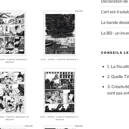
Déclaration de
L’art est-il sol
La bande dessi
La BD : un inves
CONSEILS L
1.
La fiscali
2.
Quelle TV
3.
Créativité
sont pas an