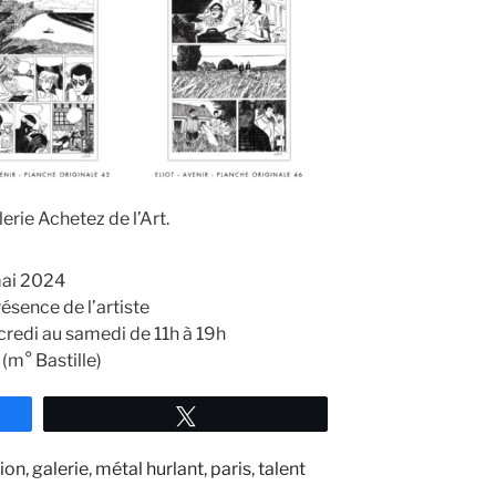
lerie Achetez de l’Art.
mai 2024
résence de l’artiste
rcredi au samedi de 11h à 19h
(m° Bastille)
Tweetez
ion
,
galerie
,
métal hurlant
,
paris
,
talent