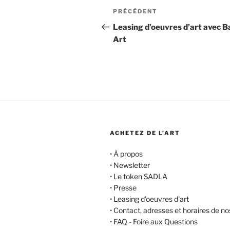
Navigation
Article
PRÉCÉDENT
de
précédent
Leasing d’oeuvres d’art avec Ba
Art
l’article
ACHETEZ DE L’ART
•
À propos
•
Newsletter
•
Le token $ADLA
•
Presse
•
Leasing d'oeuvres d'art
•
Contact, adresses et horaires de no
•
FAQ - Foire aux Questions