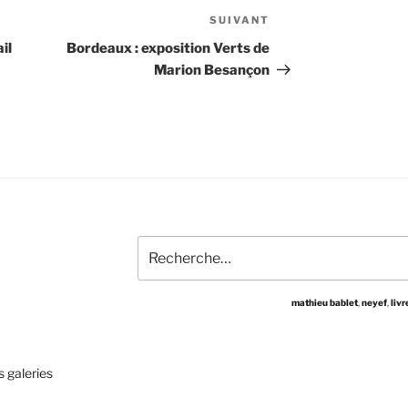
SUIVANT
Article
suivant
il
Bordeaux : exposition Verts de
Marion Besançon
Recherche
pour
:
mathieu bablet
,
neyef
,
livr
s galeries