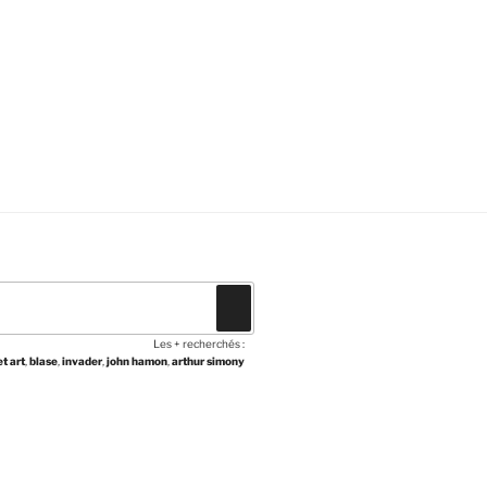
Recherche
Les + recherchés :
et art
,
blase
,
invader
,
john hamon
,
arthur simony