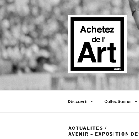
Aller
au
contenu
principal
Découvrir
Collectionner
ACTUALITÉS
/
AVENIR – EXPOSITION D