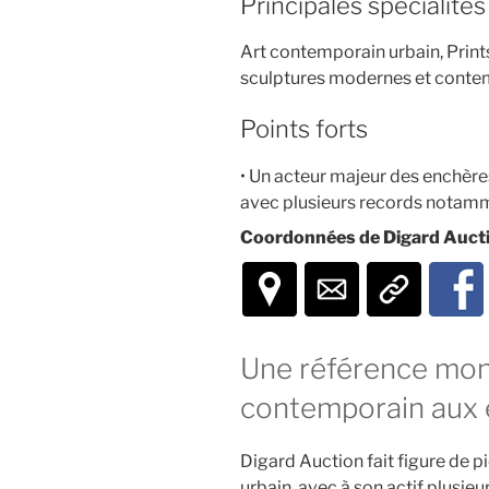
Principales spécialités
Art contemporain urbain, Print
sculptures modernes et contem
Points forts
• Un acteur majeur des enchère
avec plusieurs records notam
Coordonnées de Digard Auctio
Une référence mond
contemporain aux
Digard Auction fait figure de p
urbain, avec à son actif plusie