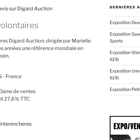
DERNIÈRES 
 avis sur Digard Auction
Exposition Dea
olontaires
Exposition Spor
es Digard Auction, dirigée par Marielle
Sports
es années une référence mondiale en
Exposition Shin
ain.
619)
Exposition Une 
 - France
619)
Exposition Pe
0aine de ventes
 et 27,6% TTC
 Interencheres