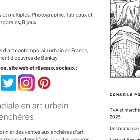
s et multiples, Photographie, Tableaux et
porains, Bijoux
s d'art contemporain urbain en France,
ment d'oeuvres de Banksy
n, site web et réseaux sociaux
:
CONSEILS P
iale en art urbain
TVA et marché d
 enchères
2025
Déclaration de
ionnier des ventes aux enchères d’art
urs records d’enchères pour des oeuvres
L’art est-il sol