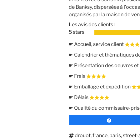
de Banksy, dispersées à l’occa
organisés par la maison de ven
Les avis des clients :
5 stars
☛ Accueil, service client
☛ Calendrier et thématiques d
☛ Présentation des oeuvres e
☛ Frais
☛ Emballage et expédition
☛ Délais
☛ Qualité du commissaire-pris
Partagez
Étiquettes
drouot
,
france
,
paris
,
street-