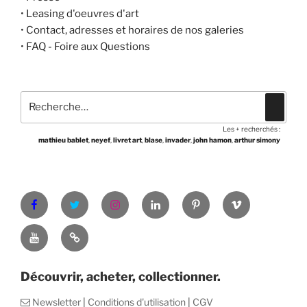
•
Leasing d'oeuvres d'art
•
Contact, adresses et horaires de nos galeries
•
FAQ - Foire aux Questions
Recherche
Recher
pour
Les + recherchés :
:
mathieu bablet
,
neyef
,
livret art
,
blase
,
invader
,
john hamon
,
arthur simony
Facebook
Twitter
Instagram
LinkedIn
Pinterest
Vimeo
Youtube
Shop
Découvrir, acheter, collectionner.
Abonnement
Newsletter
|
Conditions d'utilisation
|
CGV