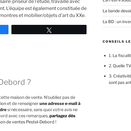
ire-priseur de l’étude, travaille avec
t. L’équipe est également constituée de
La bande dessi
, montres et mobilier/objets d’art du XXe.
La BD : un inves
Tweetez
CONSEILS L
1.
La fiscali
2.
Quelle TV
3.
Créativité
-Debord ?
sont pas an
cette maison de vente. N'oubliez pas de
tion
et de renseigner
une adresse e-mail à
ndre
si nécessaire, sans quoi votre avis ne
accord avec ces remarques,
partagez dès
son de ventes Pestel-Debord
!