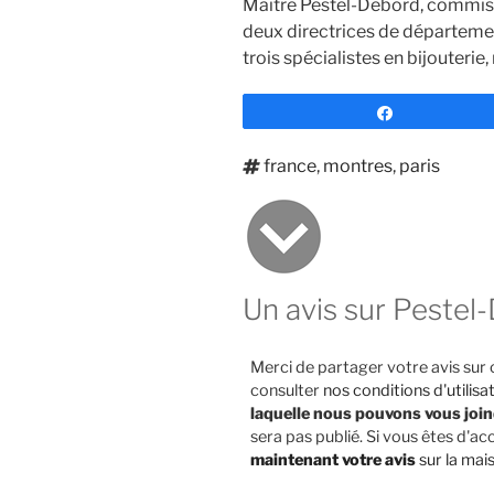
Maître Pestel-Debord, commissa
deux directrices de départemen
trois spécialistes en bijouterie
Partagez
Étiquettes
france
,
montres
,
paris
Un avis sur Pestel
Merci de partager votre avis sur 
consulter
nos conditions d'utilisa
laquelle nous pouvons vous joi
sera pas publié. Si vous êtes d'
maintenant votre avis
sur la mai