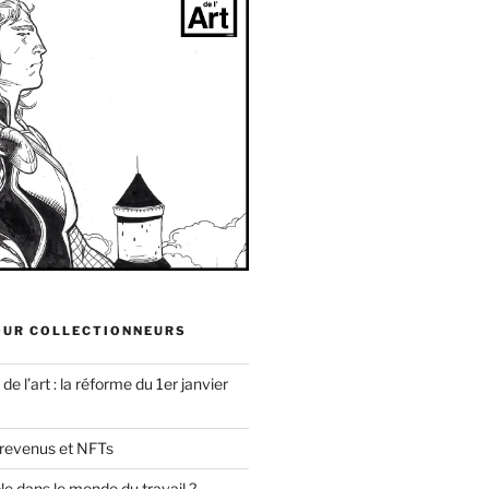
OUR COLLECTIONNEURS
e l’art : la réforme du 1er janvier
 revenus et NFTs
uble dans le monde du travail ?