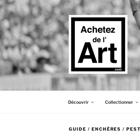
Aller
au
contenu
principal
Découvrir
Collectionner
GUIDE
/
ENCHÈRES
/ PES