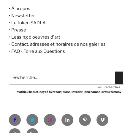
•
À propos
•
Newsletter
•
Le token $ADLA
•
Presse
•
Leasing d'oeuvres d'art
•
Contact, adresses et horaires de nos galeries
•
FAQ - Foire aux Questions
Recherche
Recher
pour
Les + recherchés :
:
mathieu bablet
,
neyef
,
livret art
,
blase
,
invader
,
john hamon
,
arthur simony
Facebook
Twitter
Instagram
LinkedIn
Pinterest
Vimeo
Youtube
Shop