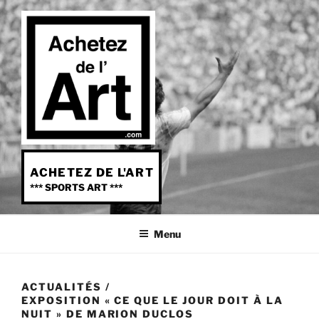
Aller
au
contenu
principal
ACHETEZ DE L'ART
*** SPORTS ART ***
Menu
ACTUALITÉS
/
EXPOSITION « CE QUE LE JOUR DOIT À LA
NUIT » DE MARION DUCLOS