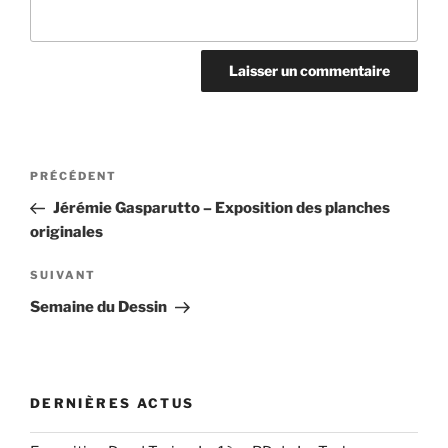
Navigation
Article
PRÉCÉDENT
de
précédent
Jérémie Gasparutto – Exposition des planches
l’article
originales
Article
SUIVANT
suivant
Semaine du Dessin
DERNIÈRES ACTUS