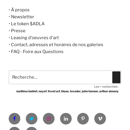
•
À propos
•
Newsletter
•
Le token $ADLA
•
Presse
•
Leasing d'oeuvres d'art
•
Contact, adresses et horaires de nos galeries
•
FAQ - Foire aux Questions
Recherche
Recher
pour
Les + recherchés :
:
mathieu bablet
,
neyef
,
livret art
,
blase
,
invader
,
john hamon
,
arthur simony
Facebook
Twitter
Instagram
LinkedIn
Pinterest
Vimeo