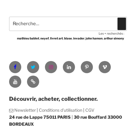
Recherche
Recher
pour
Les + recherchés :
:
mathieu bablet
,
neyef
,
livret art
,
blase
,
invader
,
john hamon
,
arthur simony
Facebook
Twitter
Instagram
LinkedIn
Pinterest
Vimeo
Youtube
Shop
Découvrir, acheter, collectionner.
Abonnement
Newsletter
|
Conditions d'utilisation
|
CGV
Newsletter
24 rue de Lappe 75011 PARIS
|
30 rue Bouffard 33000
BORDEAUX