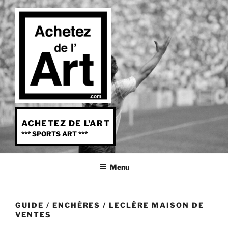
Aller
au
contenu
principal
ACHETEZ DE L'ART
*** SPORTS ART ***
Menu
GUIDE
/
ENCHÈRES
/ LECLÈRE MAISON DE
VENTES