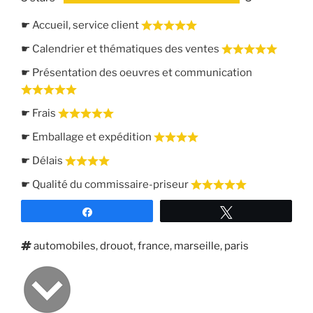
☛ Accueil, service client
☛ Calendrier et thématiques des ventes
☛ Présentation des oeuvres et communication
☛ Frais
☛ Emballage et expédition
☛ Délais
☛ Qualité du commissaire-priseur
Partagez
Tweetez
Étiquettes
automobiles
,
drouot
,
france
,
marseille
,
paris