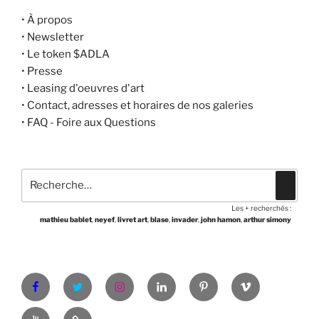
•
À propos
•
Newsletter
•
Le token $ADLA
•
Presse
•
Leasing d'oeuvres d'art
•
Contact, adresses et horaires de nos galeries
•
FAQ - Foire aux Questions
Recherche
Recher
pour
Les + recherchés :
:
mathieu bablet
,
neyef
,
livret art
,
blase
,
invader
,
john hamon
,
arthur simony
Facebook
Twitter
Instagram
LinkedIn
Pinterest
Vimeo
Youtube
Shop