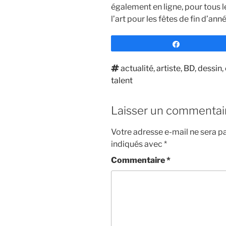
également en ligne, pour tous l
l’art pour les fêtes de fin d’anné
Partagez
Étiquettes
actualité
,
artiste
,
BD
,
dessin
,
talent
Laisser un commentai
Votre adresse e-mail ne sera pa
indiqués avec
*
Commentaire
*