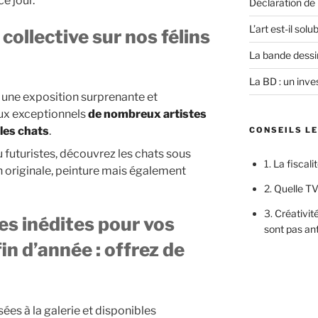
ce jour.
Déclaration de
L’art est-il sol
collective sur nos félins
La bande dessi
La BD : un inves
 une exposition surprenante et
aux exceptionnels
de nombreux artistes
 les chats
.
CONSEILS L
u futuristes, découvrez les chats sous
1.
La fiscali
on originale, peinture mais également
2.
Quelle TV
3.
Créativité
es inédites pour vos
sont pas an
in d’année : offrez de
es à la galerie et disponibles