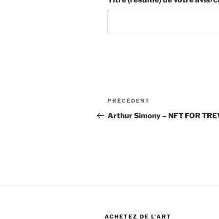
Navigation
Article
PRÉCÉDENT
de
précédent
Arthur Simony – NFT FOR TRE
l’article
ACHETEZ DE L’ART