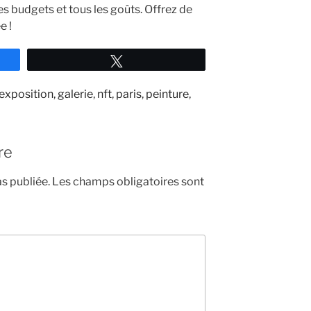
es budgets et tous les goûts. Offrez de
e !
Tweetez
exposition
,
galerie
,
nft
,
paris
,
peinture
,
re
s publiée.
Les champs obligatoires sont