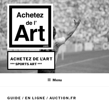
Aller
au
contenu
principal
ACHETEZ DE L'ART
*** SPORTS ART ***
Menu
GUIDE
/
EN LIGNE
/ AUCTION.FR