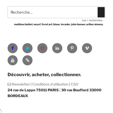
Recherche
Recher
pour
Les + recherchés :
:
mathieu bablet
,
neyef
,
livret art
,
blase
,
invader
,
john hamon
,
arthur simony
Facebook
Twitter
Instagram
LinkedIn
Pinterest
Vimeo
Youtube
Shop
Découvrir, acheter, collectionner.
Abonnement
Newsletter
|
Conditions d'utilisation
|
CGV
Newsletter
24 rue de Lappe 75011 PARIS
|
30 rue Bouffard 33000
BORDEAUX
';