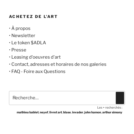
ACHETEZ DE L’ART
•
À propos
•
Newsletter
•
Le token $ADLA
•
Presse
•
Leasing d'oeuvres d'art
•
Contact, adresses et horaires de nos galeries
•
FAQ - Foire aux Questions
Recherche
Recher
pour
Les + recherchés :
:
mathieu bablet
,
neyef
,
livret art
,
blase
,
invader
,
john hamon
,
arthur simony