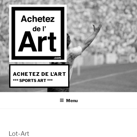
Aller
au
contenu
principal
ACHETEZ DE L'ART
*** SPORTS ART ***
Menu
Lot-Art