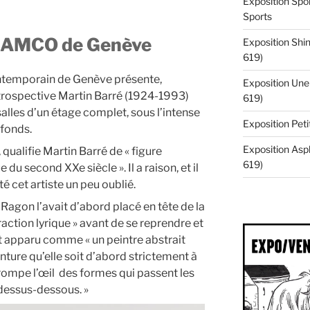
Exposition Spor
Sports
 MAMCO de Genève
Exposition Shin
619)
ntemporain de Genève présente,
Exposition Une 
étrospective Martin Barré (1924-1993)
619)
alles d’un étage complet, sous l’intense
Exposition Pe
afonds.
Exposition Asp
qualifie Martin Barré de « figure
619)
 du second XXe siècle ». Il a raison, et il
té cet artiste un peu oublié.
 Ragon l’avait d’abord placé en tête de la
action lyrique » avant de se reprendre et
ait apparu comme « un peintre abstrait
inture qu’elle soit d’abord strictement à
ompe l’œil des formes qui passent les
 dessus-dessous. »