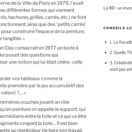
ne de la Ville de Paris en 1979, l’avait
La BD : un inves
 les différentes formes qui viennent
acés, hachures, grilles, carrés, etc.) ne font
onctionnent, ainsi que des ‘petits carrés’
CONSEILS L
our construire l’espace de la peinture,
e tangible. »
1.
La fiscali
an Clay consacrait en 1977 un texte à
2.
Quelle TV
 lui posait des questions qui
ser une notion qui lui était chère : celle
3.
Créativité
sont pas an
egarder vos tableaux comme la
nte première par le jeu accumulatif des
 valeur) ?… »
premières couches jouent un rôle
qu’en peinture on appelle le support, qui
ermédiaire entre la toile et ce qui va être
igments rongent la toile… Il est bien
tte au réentoileur de faire son travail.