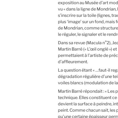
exposition au Musée d’art moder
vu « dans la ligne de Mondrian,
s’inscrire sur la toile (lignes, tr
plus ‘image’ sur un fond, mais f
de Mondrian, comme structure p
le réguler, le signaler et le rendr
Dans sa revue (Macula n°2), Je
Martin Barré (« L’œil onglé ») et
permettaient à l’artiste de préci
d’affleurement.
La question étant « …faut-il r
dégradation régulière d’une tei
voiles blancs (modulation de la
Martin Barré répondait : « Les 
technique. Elles constituent ce 
devient la surface à peindre, int
peint. Comme chacun sait, les p
qu’une certaine épaisseur perme