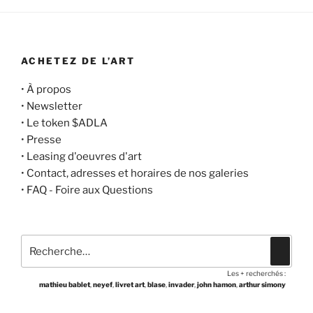
ACHETEZ DE L’ART
•
À propos
•
Newsletter
•
Le token $ADLA
•
Presse
•
Leasing d'oeuvres d'art
•
Contact, adresses et horaires de nos galeries
•
FAQ - Foire aux Questions
Recherche
Recher
pour
Les + recherchés :
:
mathieu bablet
,
neyef
,
livret art
,
blase
,
invader
,
john hamon
,
arthur simony