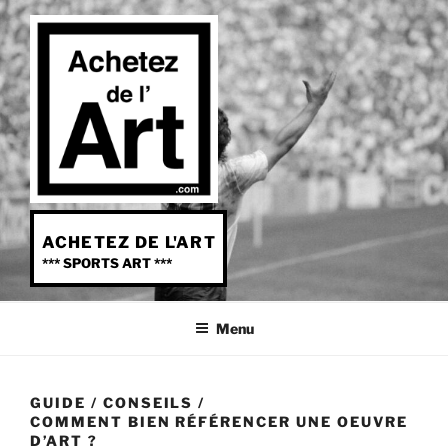
Aller
au
contenu
principal
ACHETEZ DE L'ART
*** SPORTS ART ***
Menu
GUIDE
/
CONSEILS
/
COMMENT BIEN RÉFÉRENCER UNE OEUVRE
D’ART ?