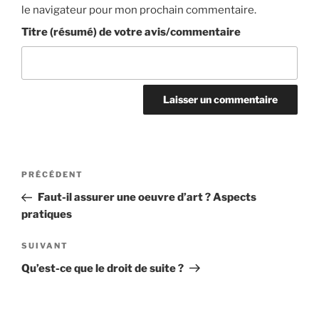
le navigateur pour mon prochain commentaire.
Titre (résumé) de votre avis/commentaire
Navigation
Article
PRÉCÉDENT
de
précédent
Faut-il assurer une oeuvre d’art ? Aspects
l’article
pratiques
Article
SUIVANT
suivant
Qu’est-ce que le droit de suite ?