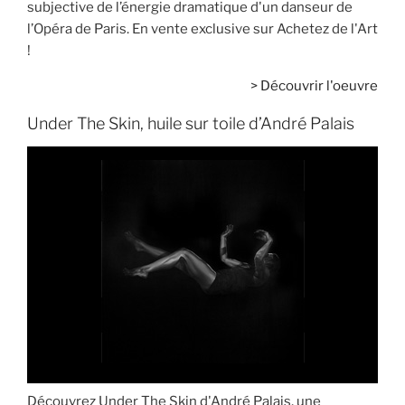
subjective de l’énergie dramatique d'un danseur de
l’Opéra de Paris. En vente exclusive sur Achetez de l'Art
!
>
Découvrir l'oeuvre
Under The Skin, huile sur toile d’André Palais
Découvrez Under The Skin d'André Palais, une