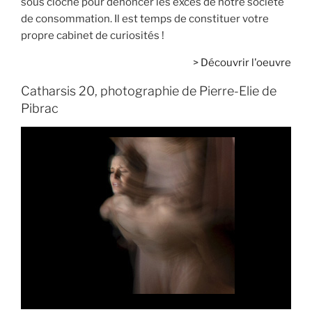
sous cloche pour dénoncer les excès de notre société
de consommation. Il est temps de constituer votre
propre cabinet de curiosités !
>
Découvrir l'oeuvre
Catharsis 20, photographie de Pierre-Elie de
Pibrac